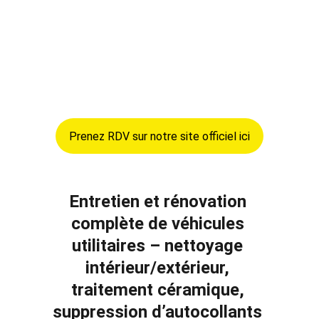
publicitaire, ainsi que des traitements 
céramiques pour prolonger la brillance et la 
protection de vos utilitaires.Notre objectif : 
valoriser l’image de votre entreprise grâce à 
un véhicule propre, soigné et entretenu dans 
les moindres détails.
Prenez RDV sur notre site officiel ici
Entretien et rénovation 
complète de véhicules 
utilitaires – nettoyage 
intérieur/extérieur, 
traitement céramique, 
suppression d’autocollants 