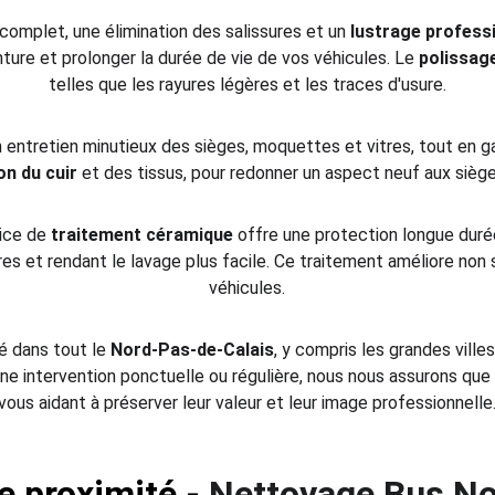
 complet, une élimination des salissures et un 
lustrage profess
nture et prolonger la durée de vie de vos véhicules. Le 
polissag
telles que les rayures légères et les traces d'usure.
entretien minutieux des sièges, moquettes et vitres, tout en g
on du cuir
 et des tissus, pour redonner un aspect neuf aux sièg
ice de 
traitement céramique
 offre une protection longue dur
res et rendant le lavage plus facile. Ce traitement améliore non 
véhicules.
é dans tout le 
Nord-Pas-de-Calais
, y compris les grandes ville
ne intervention ponctuelle ou régulière, nous nous assurons que 
vous aidant à préserver leur valeur et leur image professionnelle
e proximité - 
Nettoyage Bus No