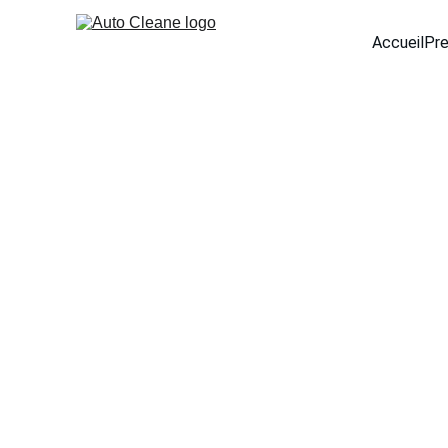
Accueil
Pre
Nettoyage Bu
Poliss
Vous recherchez un service de 
nettoyage 
lustrage, polissage et traitement céramique 
nettoyage intérieur, nettoyage extérieur et
protecteur garantit la protection de la pein
excellent état, réduire l’usure et améliorer 