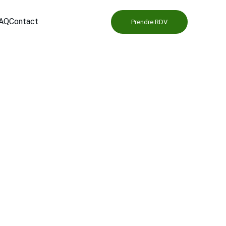
AQ
Contact
Prendre RDV
 : Lustrage, 
ramique
ipe spécialisée propose des prestations de 
ur tout type de bus, offrant des services de 
ce longue durée. Notre traitement céramique 
de notre expertise pour maintenir vos bus en 
e et efficace dans tout le Nord-Pas-de-Calais.