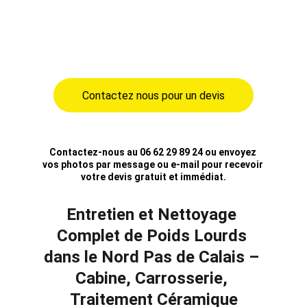
industriels. Que vous soyez transporteur, 
société de logistique ou artisan, nous 
assurons un entretien régulier ou ponctuel 
selon vos besoins.
Contactez nous pour un devis
Contactez-nous au 06 62 29 89 24 ou envoyez 
vos photos par message ou e-mail pour recevoir 
votre devis gratuit et immédiat.
Entretien et Nettoyage 
Complet de Poids Lourds 
dans le Nord Pas de Calais – 
Cabine, Carrosserie, 
Traitement Céramique