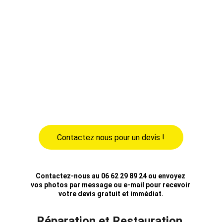
Nord Pas de Calais, nous intervenons pour 
réparer, entretenir et recolorer vos sièges en 
cuir, accoudoirs, volants ou panneaux de 
porte. Que vous soyez à Lille, Calais, 
Dunkerque, Arras ou Valenciennes, profitez 
d’un service professionnel pour redonner 
élégance et confort à l’intérieur de votre 
véhicule. Réparation cuir auto, restauration sur 
mesure et finition haut de gamme sont nos 
priorités.
Contactez nous pour un devis !
Contactez-nous au 06 62 29 89 24 ou envoyez 
vos photos par message ou e-mail pour recevoir 
votre devis gratuit et immédiat.
Réparation et Restauration 