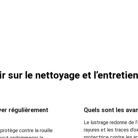
Retrouvez tous nos avis directement ici
r sur le nettoyage et l’entretien
yer régulièrement 
Quels sont les ava
Le lustrage redonne de l’
rayures et les traces d’
protège contre la rouille 
protectrice contre les ag
e peut endommager la 