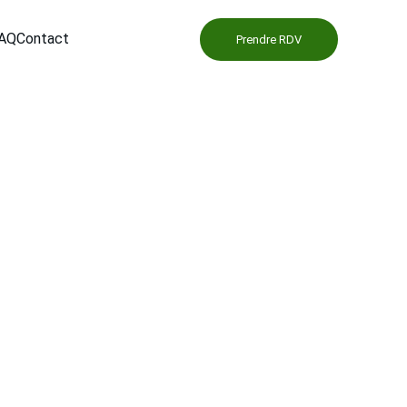
AQ
Contact
Prendre RDV
. Lavage Auto, 
avage auto intérieur et 
eccable. Prenez rendez-
esponsable.
 2009.