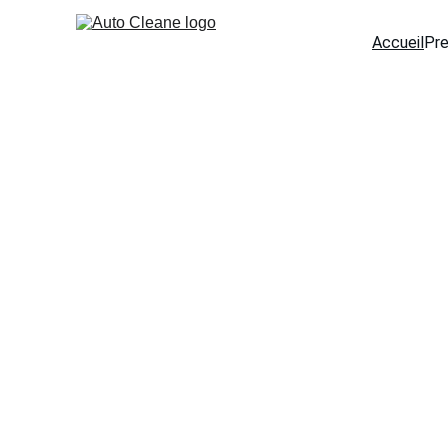
Accueil
Pre
Nettoyage Voit
Spécialiste du nettoyag
extérieur, detailing p
vous en li
Le sp