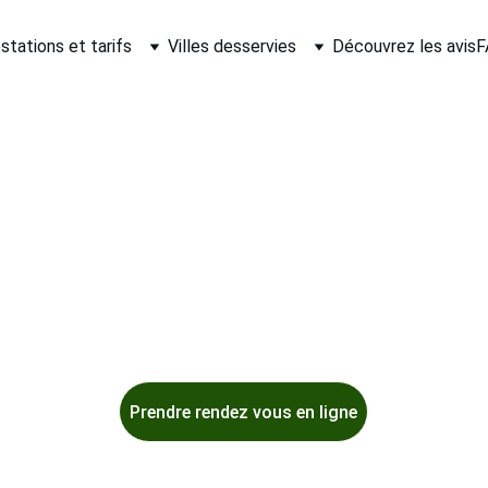
stations et tarifs
Villes desservies
Découvrez les avis
F
ure à Domicile sur le Nord Pas de Calais
Detailing et Entretien Complet
e voiture à domicile dans tout le Nord Pas de Calais : l
rofessionnel et entretien complet pour un véhicule imp
gne dès maintenant ! AutoCleane, une entreprise éco-r
Prendre rendez vous en ligne
écialiste du nettoyage et de la rénovation automobile à domicile depuis